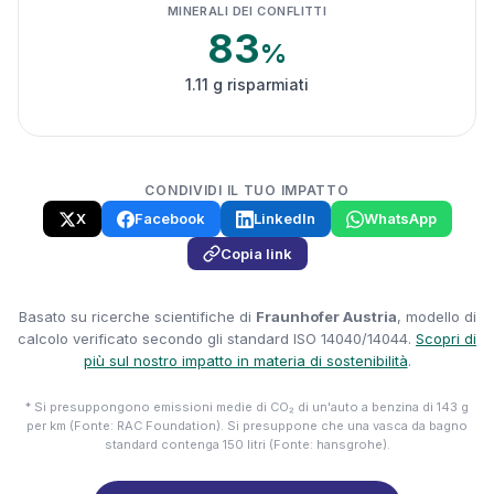
MINERALI DEI CONFLITTI
83
%
1.11 g risparmiati
CONDIVIDI IL TUO IMPATTO
X
Facebook
LinkedIn
WhatsApp
Copia link
Basato su ricerche scientifiche di
Fraunhofer Austria
, modello di
calcolo verificato secondo gli standard ISO 14040/14044.
Scopri di
più sul nostro impatto in materia di sostenibilità
.
* Si presuppongono emissioni medie di CO₂ di un'auto a benzina di 143 g
per km (Fonte: RAC Foundation). Si presuppone che una vasca da bagno
standard contenga 150 litri (Fonte: hansgrohe).