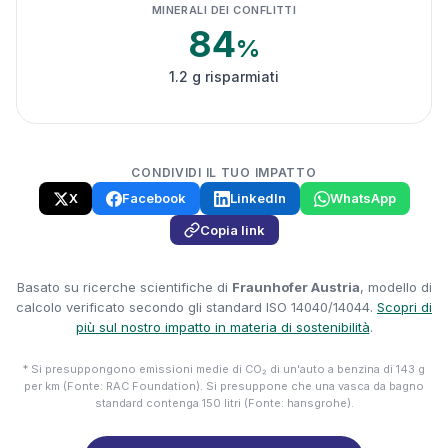
MINERALI DEI CONFLITTI
84
%
1.2 g risparmiati
CONDIVIDI IL TUO IMPATTO
X
Facebook
LinkedIn
WhatsApp
Copia link
Basato su ricerche scientifiche di
Fraunhofer Austria
, modello di
calcolo verificato secondo gli standard ISO 14040/14044.
Scopri di
più sul nostro impatto in materia di sostenibilità
.
* Si presuppongono emissioni medie di CO₂ di un'auto a benzina di 143 g
per km (Fonte: RAC Foundation). Si presuppone che una vasca da bagno
standard contenga 150 litri (Fonte: hansgrohe).