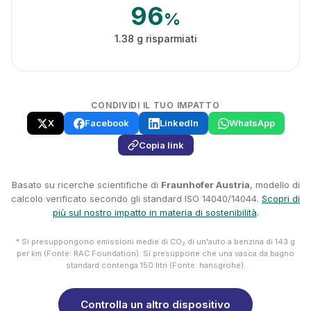
96
%
1.38 g risparmiati
CONDIVIDI IL TUO IMPATTO
X
Facebook
LinkedIn
WhatsApp
Copia link
Basato su ricerche scientifiche di
Fraunhofer Austria
, modello di
calcolo verificato secondo gli standard ISO 14040/14044.
Scopri di
più sul nostro impatto in materia di sostenibilità
.
* Si presuppongono emissioni medie di CO₂ di un'auto a benzina di 143 g
per km (Fonte: RAC Foundation). Si presuppone che una vasca da bagno
standard contenga 150 litri (Fonte: hansgrohe).
Controlla un altro dispositivo