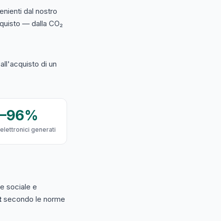
nienti dal nostro
acquisto — dalla CO₂
ll'acquisto di un
9–96%
 elettronici generati
e sociale e
t
secondo le norme