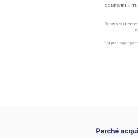
CONDIVIDI IL T
Basato su ricerch
I
* Si presuppongono 
Perché acqui