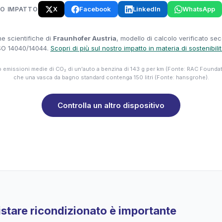
X
Facebook
LinkedIn
WhatsApp
UO IMPATTO
e scientifiche di
Fraunhofer Austria
, modello di calcolo verificato se
SO 14040/14044.
Scopri di più sul nostro impatto in materia di sostenibili
emissioni medie di CO₂ di un'auto a benzina di 143 g per km (Fonte: RAC Founda
che una vasca da bagno standard contenga 150 litri (Fonte: hansgrohe).
Controlla un altro dispositivo
stare ricondizionato è importante