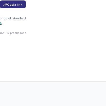
Copia link
condo gli standard
tà
.
tion). Si presuppone