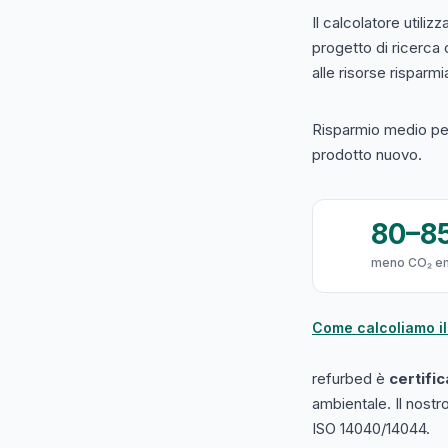
Il calcolatore utilizz
progetto di ricerca
alle risorse risparmiat
Risparmio medio per
prodotto nuovo.
80–8
meno CO₂ e
Come calcoliamo il
refurbed è
certifi
ambientale. Il nost
ISO 14040/14044.