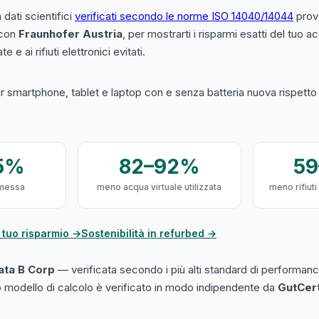
a dati scientifici
verificati secondo le norme ISO 14040/14044
prove
 con
Fraunhofer Austria
, per mostrarti i risparmi esatti del tuo 
e e ai rifiuti elettronici evitati.
 smartphone, tablet e laptop con e senza batteria nuova rispetto a
5%
82–92%
5
messa
meno acqua virtuale utilizzata
meno rifiuti
 tuo risparmio →
Sostenibilità in refurbed →
cata B Corp
— verificata secondo i più alti standard di performanc
ro modello di calcolo è verificato in modo indipendente da
GutCer