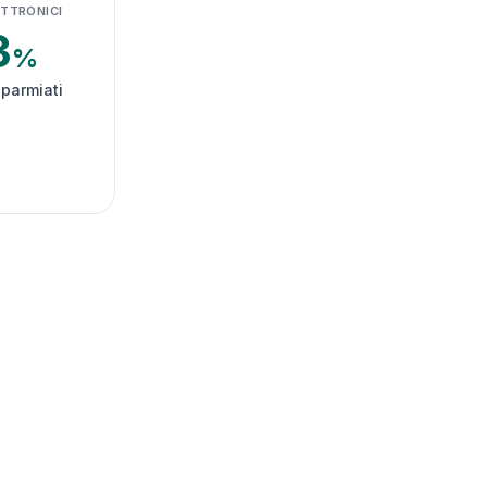
ETTRONICI
3
%
sparmiati