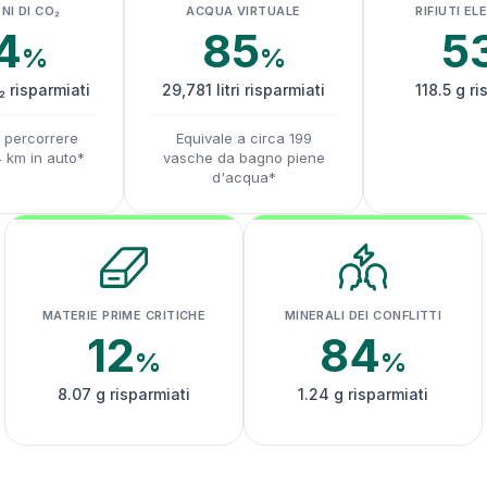
NI DI CO₂
ACQUA VIRTUALE
RIFIUTI EL
4
85
5
%
%
₂ risparmiati
29,781 litri risparmiati
118.5 g ri
a percorrere
Equivale a circa 199
4 km in auto*
vasche da bagno piene
d'acqua*
MATERIE PRIME CRITICHE
MINERALI DEI CONFLITTI
12
84
%
%
8.07 g risparmiati
1.24 g risparmiati