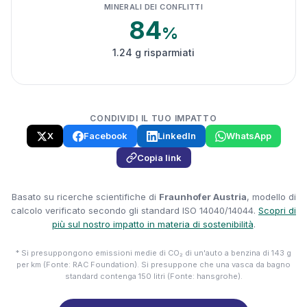
MINERALI DEI CONFLITTI
84
%
1.24 g risparmiati
CONDIVIDI IL TUO IMPATTO
X
Facebook
LinkedIn
WhatsApp
Copia link
Basato su ricerche scientifiche di
Fraunhofer Austria
, modello di
calcolo verificato secondo gli standard ISO 14040/14044.
Scopri di
più sul nostro impatto in materia di sostenibilità
.
* Si presuppongono emissioni medie di CO₂ di un'auto a benzina di 143 g
per km (Fonte: RAC Foundation). Si presuppone che una vasca da bagno
standard contenga 150 litri (Fonte: hansgrohe).