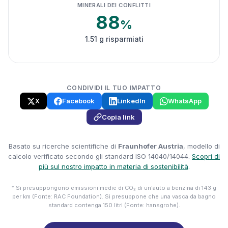
MINERALI DEI CONFLITTI
88
%
1.51 g risparmiati
CONDIVIDI IL TUO IMPATTO
X
Facebook
LinkedIn
WhatsApp
Copia link
Basato su ricerche scientifiche di
Fraunhofer Austria
, modello di
calcolo verificato secondo gli standard ISO 14040/14044.
Scopri di
più sul nostro impatto in materia di sostenibilità
.
* Si presuppongono emissioni medie di CO₂ di un'auto a benzina di 143 g
per km (Fonte: RAC Foundation). Si presuppone che una vasca da bagno
standard contenga 150 litri (Fonte: hansgrohe).