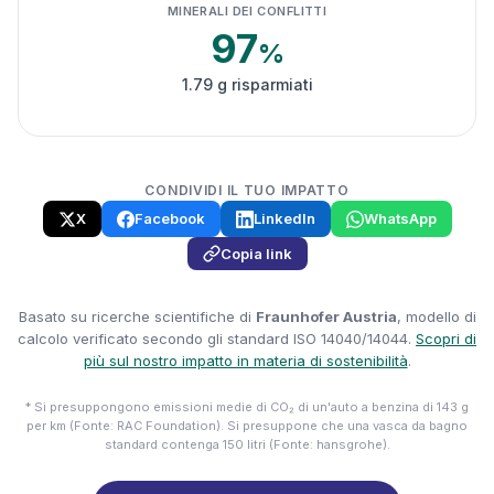
MINERALI DEI CONFLITTI
97
%
1.79 g risparmiati
CONDIVIDI IL TUO IMPATTO
X
Facebook
LinkedIn
WhatsApp
Copia link
Basato su ricerche scientifiche di
Fraunhofer Austria
, modello di
calcolo verificato secondo gli standard ISO 14040/14044.
Scopri di
più sul nostro impatto in materia di sostenibilità
.
* Si presuppongono emissioni medie di CO₂ di un'auto a benzina di 143 g
per km (Fonte: RAC Foundation). Si presuppone che una vasca da bagno
standard contenga 150 litri (Fonte: hansgrohe).