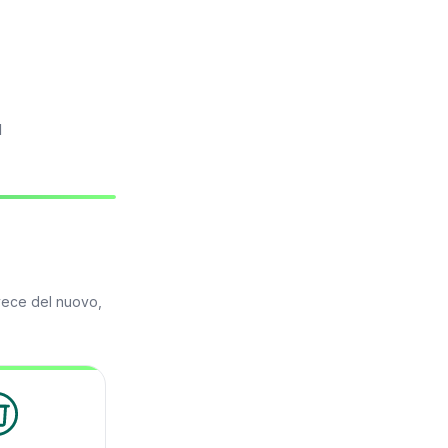
l
vece del nuovo,