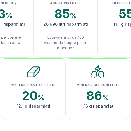
NI DI CO₂
ACQUA VIRTUALE
RIFIUTI EL
3
85
5
%
%
₂ risparmiati
26,996 litri risparmiati
114 g ris
a percorrere
Equivale a circa 180
5 km in auto*
vasche da bagno piene
d'acqua*
MATERIE PRIME CRITICHE
MINERALI DEI CONFLITTI
20
86
%
%
12.1 g risparmiati
1.16 g risparmiati