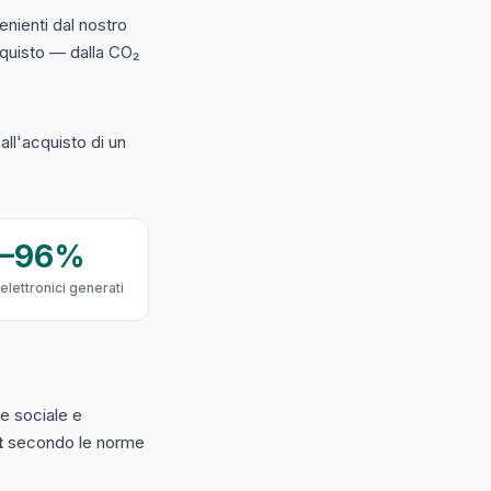
nienti dal nostro
acquisto — dalla CO₂
ll'acquisto di un
9–96%
 elettronici generati
e sociale e
t
secondo le norme