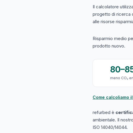
Il calcolatore utilizz
progetto di ricerca
alle risorse risparmiat
Risparmio medio per
prodotto nuovo.
80–8
meno CO₂ e
Come calcoliamo il
refurbed è
certifi
ambientale. Il nost
ISO 14040/14044.