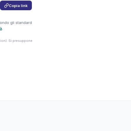
Copia link
condo gli standard
tà
.
tion). Si presuppone