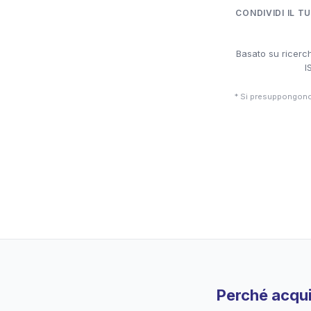
CONDIVIDI IL T
Basato su ricerch
I
* Si presuppongono 
Perché acqui