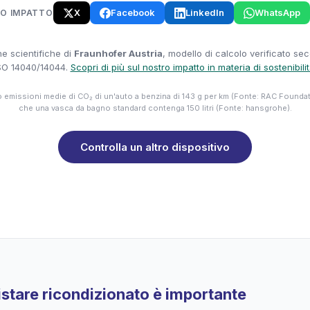
X
Facebook
LinkedIn
WhatsApp
UO IMPATTO
e scientifiche di
Fraunhofer Austria
, modello di calcolo verificato se
SO 14040/14044.
Scopri di più sul nostro impatto in materia di sostenibili
emissioni medie di CO₂ di un'auto a benzina di 143 g per km (Fonte: RAC Founda
che una vasca da bagno standard contenga 150 litri (Fonte: hansgrohe).
Controlla un altro dispositivo
stare ricondizionato è importante