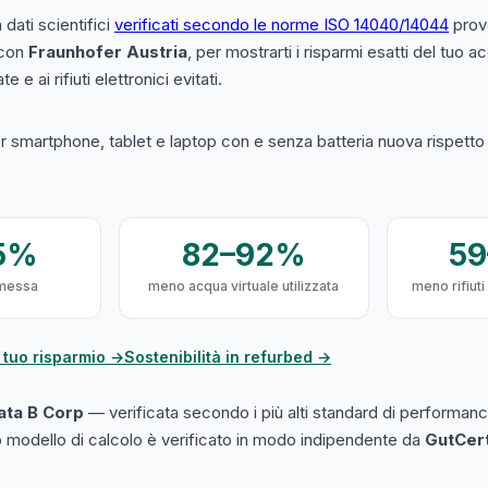
a dati scientifici
verificati secondo le norme ISO 14040/14044
prove
 con
Fraunhofer Austria
, per mostrarti i risparmi esatti del tuo 
e e ai rifiuti elettronici evitati.
 smartphone, tablet e laptop con e senza batteria nuova rispetto a
5%
82–92%
5
messa
meno acqua virtuale utilizzata
meno rifiuti
 tuo risparmio →
Sostenibilità in refurbed →
cata B Corp
— verificata secondo i più alti standard di performanc
ro modello di calcolo è verificato in modo indipendente da
GutCer