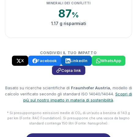
MINERALI DEI CONFLITTI
87
%
1.17 g risparmiati
CONDIVIDI IL TUO IMPATTO
X
Facebook
LinkedIn
WhatsApp
Copia link
Basato su ricerche scientifiche di
Fraunhofer Austria
, modello di
calcolo verificato secondo gli standard ISO 14040/14044.
Scopri di
più sul nostro impatto in materia di sostenibilità
.
* Si presuppongono emissioni medie di CO₂ di un'auto a benzina di 143 g
per km (Fonte: RAC Foundation). Si presuppone che una vasca da bagno
standard contenga 150 litri (Fonte: hansgrohe).