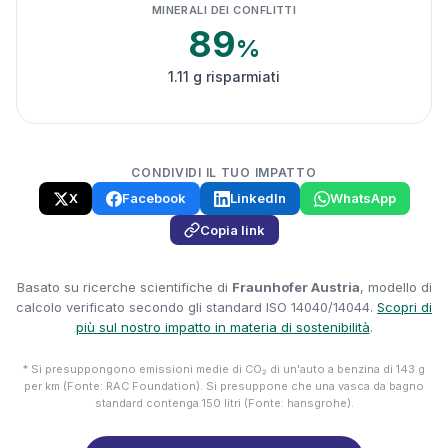
MINERALI DEI CONFLITTI
89
%
1.11 g risparmiati
CONDIVIDI IL TUO IMPATTO
X
Facebook
LinkedIn
WhatsApp
Copia link
Basato su ricerche scientifiche di
Fraunhofer Austria
, modello di
calcolo verificato secondo gli standard ISO 14040/14044.
Scopri di
più sul nostro impatto in materia di sostenibilità
.
* Si presuppongono emissioni medie di CO₂ di un'auto a benzina di 143 g
per km (Fonte: RAC Foundation). Si presuppone che una vasca da bagno
standard contenga 150 litri (Fonte: hansgrohe).