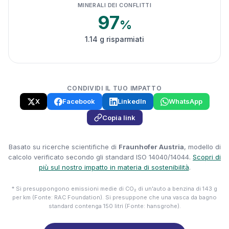
MINERALI DEI CONFLITTI
97
%
1.14 g risparmiati
CONDIVIDI IL TUO IMPATTO
X
Facebook
LinkedIn
WhatsApp
Copia link
Basato su ricerche scientifiche di
Fraunhofer Austria
, modello di
calcolo verificato secondo gli standard ISO 14040/14044.
Scopri di
più sul nostro impatto in materia di sostenibilità
.
* Si presuppongono emissioni medie di CO₂ di un'auto a benzina di 143 g
per km (Fonte: RAC Foundation). Si presuppone che una vasca da bagno
standard contenga 150 litri (Fonte: hansgrohe).