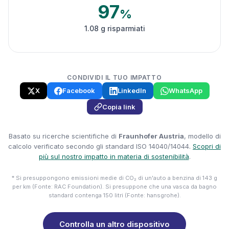
97
%
1.08 g risparmiati
CONDIVIDI IL TUO IMPATTO
X
Facebook
LinkedIn
WhatsApp
Copia link
Basato su ricerche scientifiche di
Fraunhofer Austria
, modello di
calcolo verificato secondo gli standard ISO 14040/14044.
Scopri di
più sul nostro impatto in materia di sostenibilità
.
* Si presuppongono emissioni medie di CO₂ di un'auto a benzina di 143 g
per km (Fonte: RAC Foundation). Si presuppone che una vasca da bagno
standard contenga 150 litri (Fonte: hansgrohe).
Controlla un altro dispositivo