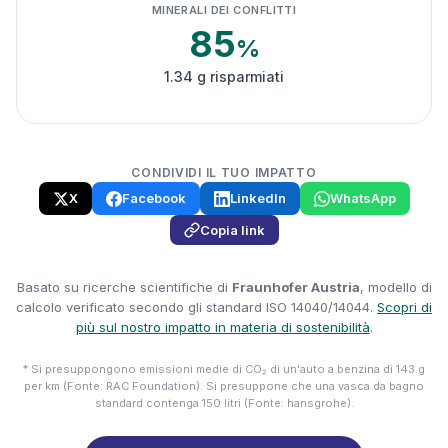
MINERALI DEI CONFLITTI
85
%
1.34 g risparmiati
CONDIVIDI IL TUO IMPATTO
X
Facebook
LinkedIn
WhatsApp
Copia link
Basato su ricerche scientifiche di
Fraunhofer Austria
, modello di
calcolo verificato secondo gli standard ISO 14040/14044.
Scopri di
più sul nostro impatto in materia di sostenibilità
.
* Si presuppongono emissioni medie di CO₂ di un'auto a benzina di 143 g
per km (Fonte: RAC Foundation). Si presuppone che una vasca da bagno
standard contenga 150 litri (Fonte: hansgrohe).