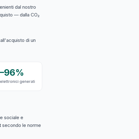
nienti dal nostro
acquisto — dalla CO₂
ll'acquisto di un
9–96%
 elettronici generati
e sociale e
t
secondo le norme