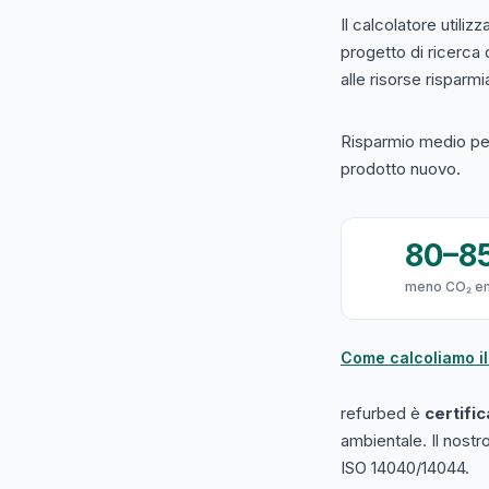
Il calcolatore utilizz
progetto di ricerca
alle risorse risparmiat
Risparmio medio per
prodotto nuovo.
80–8
meno CO₂ e
Come calcoliamo il
refurbed è
certifi
ambientale. Il nost
ISO 14040/14044.