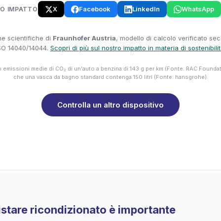
X
Facebook
LinkedIn
WhatsApp
UO IMPATTO
e scientifiche di
Fraunhofer Austria
, modello di calcolo verificato se
SO 14040/14044.
Scopri di più sul nostro impatto in materia di sostenibili
emissioni medie di CO₂ di un'auto a benzina di 143 g per km (Fonte: RAC Founda
che una vasca da bagno standard contenga 150 litri (Fonte: hansgrohe).
Controlla un altro dispositivo
stare ricondizionato è importante