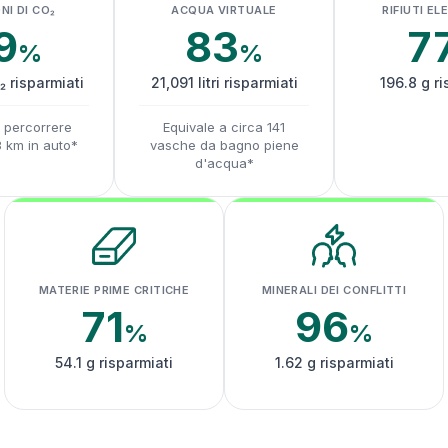
NI DI CO₂
ACQUA VIRTUALE
RIFIUTI EL
9
83
7
%
%
₂ risparmiati
21,091 litri risparmiati
196.8 g ri
a percorrere
Equivale a circa 141
3 km in auto*
vasche da bagno piene
d'acqua*
MATERIE PRIME CRITICHE
MINERALI DEI CONFLITTI
71
96
%
%
54.1 g risparmiati
1.62 g risparmiati