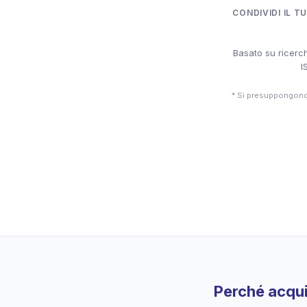
CONDIVIDI IL T
Basato su ricerch
I
* Si presuppongono 
Perché acqui