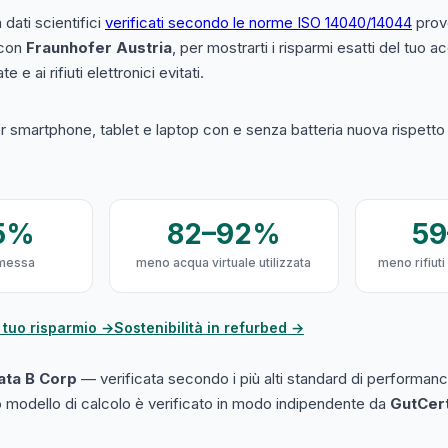
a dati scientifici
verificati secondo le norme ISO 14040/14044
prove
 con
Fraunhofer Austria
, per mostrarti i risparmi esatti del tuo 
e e ai rifiuti elettronici evitati.
 smartphone, tablet e laptop con e senza batteria nuova rispetto a
5%
82–92%
5
messa
meno acqua virtuale utilizzata
meno rifiuti
 tuo risparmio →
Sostenibilità in refurbed →
cata B Corp
— verificata secondo i più alti standard di performanc
ro modello di calcolo è verificato in modo indipendente da
GutCer