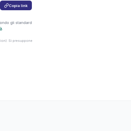
Copia link
condo gli standard
tà
.
tion). Si presuppone