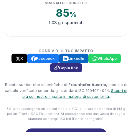
MINERALI DEI CONFLITTI
85
%
1.03 g risparmiati
CONDIVIDI IL TUO IMPATTO
X
Facebook
LinkedIn
WhatsApp
Copia link
Basato su ricerche scientifiche di
Fraunhofer Austria
, modello di
calcolo verificato secondo gli standard ISO 14040/14044.
Scopri di
più sul nostro impatto in materia di sostenibilità
.
* Si presuppongono emissioni medie di CO₂ di un'auto a benzina di 143 g
per km (Fonte: RAC Foundation). Si presuppone che una vasca da bagno
standard contenga 150 litri (Fonte: hansgrohe).