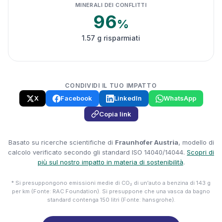
MINERALI DEI CONFLITTI
96
%
1.57 g risparmiati
CONDIVIDI IL TUO IMPATTO
X
Facebook
LinkedIn
WhatsApp
Copia link
Basato su ricerche scientifiche di
Fraunhofer Austria
, modello di
calcolo verificato secondo gli standard ISO 14040/14044.
Scopri di
più sul nostro impatto in materia di sostenibilità
.
* Si presuppongono emissioni medie di CO₂ di un'auto a benzina di 143 g
per km (Fonte: RAC Foundation). Si presuppone che una vasca da bagno
standard contenga 150 litri (Fonte: hansgrohe).