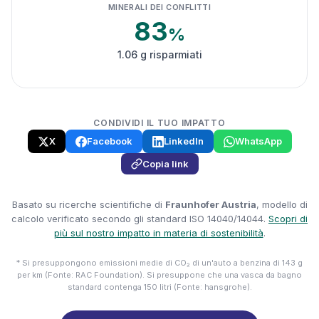
MINERALI DEI CONFLITTI
83
%
1.06 g risparmiati
CONDIVIDI IL TUO IMPATTO
X
Facebook
LinkedIn
WhatsApp
Copia link
Basato su ricerche scientifiche di
Fraunhofer Austria
, modello di
calcolo verificato secondo gli standard ISO 14040/14044.
Scopri di
più sul nostro impatto in materia di sostenibilità
.
* Si presuppongono emissioni medie di CO₂ di un'auto a benzina di 143 g
per km (Fonte: RAC Foundation). Si presuppone che una vasca da bagno
standard contenga 150 litri (Fonte: hansgrohe).