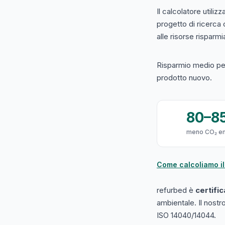
Il calcolatore utilizz
progetto di ricerca
alle risorse risparmiat
Risparmio medio per
prodotto nuovo.
80–8
meno CO₂ e
Come calcoliamo il
refurbed è
certifi
ambientale. Il nost
ISO 14040/14044.