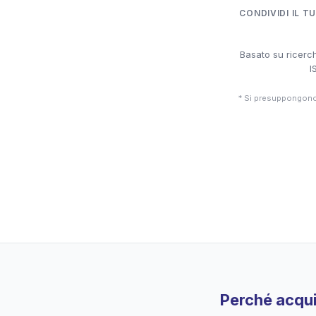
CONDIVIDI IL T
Basato su ricerch
I
* Si presuppongono 
Perché acqui