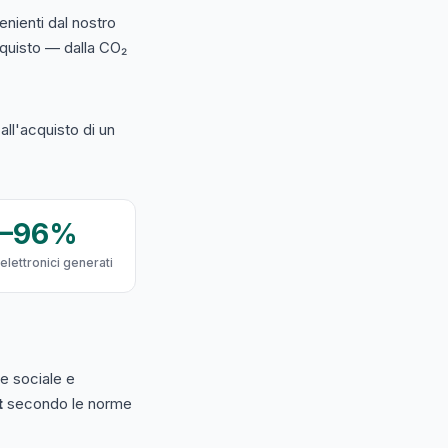
nienti dal nostro
acquisto — dalla CO₂
ll'acquisto di un
9–96%
 elettronici generati
e sociale e
t
secondo le norme