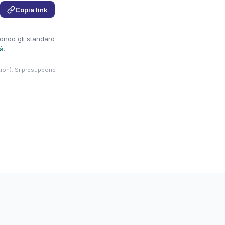
Copia link
condo gli standard
tà
.
tion). Si presuppone