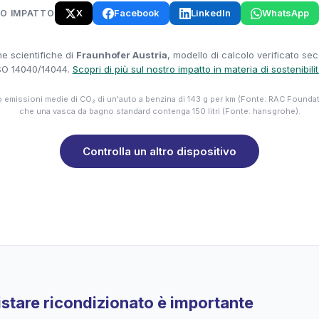
X
Facebook
LinkedIn
WhatsApp
UO IMPATTO
e scientifiche di
Fraunhofer Austria
, modello di calcolo verificato se
SO 14040/14044.
Scopri di più sul nostro impatto in materia di sostenibili
emissioni medie di CO₂ di un'auto a benzina di 143 g per km (Fonte: RAC Founda
che una vasca da bagno standard contenga 150 litri (Fonte: hansgrohe).
Controlla un altro dispositivo
stare ricondizionato è importante