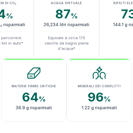
NI DI CO₂
ACQUA VIRTUALE
RIFIUTI EL
4
87
7
%
%
₂ risparmiati
26,234 litri risparmiati
144.1 g ri
a percorrere
Equivale a circa 175
2 km in auto*
vasche da bagno piene
d'acqua*
MATERIE PRIME CRITICHE
MINERALI DEI CONFLITTI
64
96
%
%
36.9 g risparmiati
1.22 g risparmiati