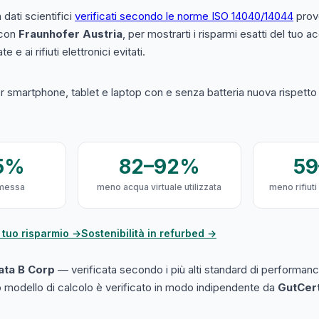
a dati scientifici
verificati secondo le norme ISO 14040/14044
prove
 con
Fraunhofer Austria
, per mostrarti i risparmi esatti del tuo 
e e ai rifiuti elettronici evitati.
 smartphone, tablet e laptop con e senza batteria nuova rispetto a
5%
82–92%
5
messa
meno acqua virtuale utilizzata
meno rifiuti
 tuo risparmio →
Sostenibilità in refurbed →
cata B Corp
— verificata secondo i più alti standard di performanc
ro modello di calcolo è verificato in modo indipendente da
GutCer