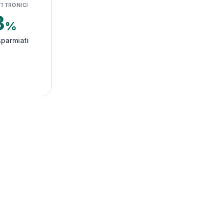
ETTRONICI
3
%
sparmiati