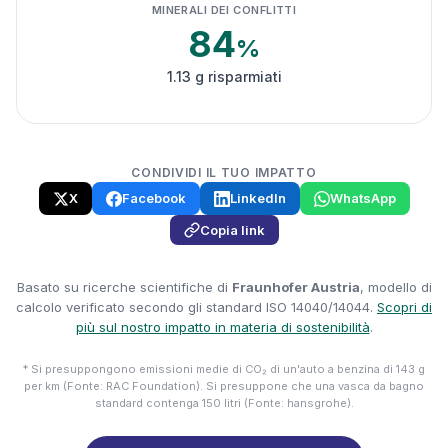
MINERALI DEI CONFLITTI
84
%
1.13 g risparmiati
CONDIVIDI IL TUO IMPATTO
X
Facebook
LinkedIn
WhatsApp
Copia link
Basato su ricerche scientifiche di
Fraunhofer Austria
, modello di
calcolo verificato secondo gli standard ISO 14040/14044.
Scopri di
più sul nostro impatto in materia di sostenibilità
.
* Si presuppongono emissioni medie di CO₂ di un'auto a benzina di 143 g
per km (Fonte: RAC Foundation). Si presuppone che una vasca da bagno
standard contenga 150 litri (Fonte: hansgrohe).