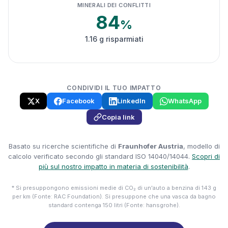
MINERALI DEI CONFLITTI
84
%
1.16 g risparmiati
CONDIVIDI IL TUO IMPATTO
X
Facebook
LinkedIn
WhatsApp
Copia link
Basato su ricerche scientifiche di
Fraunhofer Austria
, modello di
calcolo verificato secondo gli standard ISO 14040/14044.
Scopri di
più sul nostro impatto in materia di sostenibilità
.
* Si presuppongono emissioni medie di CO₂ di un'auto a benzina di 143 g
per km (Fonte: RAC Foundation). Si presuppone che una vasca da bagno
standard contenga 150 litri (Fonte: hansgrohe).