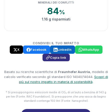
MINERALI DEI CONFLITTI
84
%
1.16 g risparmiati
CONDIVIDI IL TUO IMPATTO
X
Facebook
LinkedIn
WhatsApp
Copia link
Basato su ricerche scientifiche di
Fraunhofer Austria
, modello di
calcolo verificato secondo gli standard ISO 14040/14044.
Scopri di
più sul nostro impatto in materia di sostenibilità
.
* Si presuppongono emissioni medie di CO₂ di un'auto a benzina di 143 g
per km (Fonte: RAC Foundation). Si presuppone che una vasca da bagno
standard contenga 150 litri (Fonte: hansgrohe).