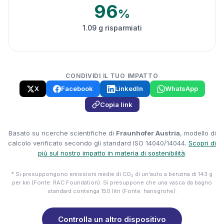
96
%
1.09 g risparmiati
CONDIVIDI IL TUO IMPATTO
X
Facebook
LinkedIn
WhatsApp
Copia link
Basato su ricerche scientifiche di
Fraunhofer Austria
, modello di
calcolo verificato secondo gli standard ISO 14040/14044.
Scopri di
più sul nostro impatto in materia di sostenibilità
.
* Si presuppongono emissioni medie di CO₂ di un'auto a benzina di 143 g
per km (Fonte: RAC Foundation). Si presuppone che una vasca da bagno
standard contenga 150 litri (Fonte: hansgrohe).
Controlla un altro dispositivo