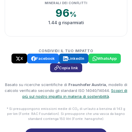
MINERALI DEI CONFLITTI
96
%
1.44 g risparmiati
CONDIVIDI IL TUO IMPATTO
X
Facebook
LinkedIn
WhatsApp
Copia link
Basato su ricerche scientifiche di
Fraunhofer Austria
, modello di
calcolo verificato secondo gli standard ISO 14040/14044.
Scopri di
più sul nostro impatto in materia di sostenibilità
.
* Si presuppongono emissioni medie di CO₂ di un'auto a benzina di 143 g
per km (Fonte: RAC Foundation). Si presuppone che una vasca da bagno
standard contenga 150 litri (Fonte: hansgrohe).