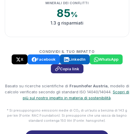
MINERALI DEI CONFLITTI
85
%
1.3 g risparmiati
CONDIVIDI IL TUO IMPATTO
X
Facebook
LinkedIn
WhatsApp
Copia link
Basato su ricerche scientifiche di
Fraunhofer Austria
, modello di
calcolo verificato secondo gli standard ISO 14040/14044.
Scopri di
più sul nostro impatto in materia di sostenibilità
.
* Si presuppongono emissioni medie di CO₂ di un'auto a benzina di 143 g
per km (Fonte: RAC Foundation). Si presuppone che una vasca da bagno
standard contenga 150 litri (Fonte: hansgrohe).