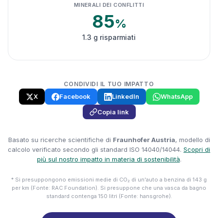
MINERALI DEI CONFLITTI
85
%
1.3 g risparmiati
CONDIVIDI IL TUO IMPATTO
X
Facebook
LinkedIn
WhatsApp
Copia link
Basato su ricerche scientifiche di
Fraunhofer Austria
, modello di
calcolo verificato secondo gli standard ISO 14040/14044.
Scopri di
più sul nostro impatto in materia di sostenibilità
.
* Si presuppongono emissioni medie di CO₂ di un'auto a benzina di 143 g
per km (Fonte: RAC Foundation). Si presuppone che una vasca da bagno
standard contenga 150 litri (Fonte: hansgrohe).