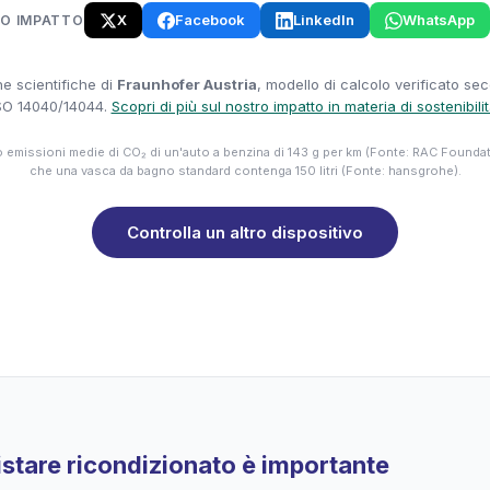
X
Facebook
LinkedIn
WhatsApp
UO IMPATTO
e scientifiche di
Fraunhofer Austria
, modello di calcolo verificato se
SO 14040/14044.
Scopri di più sul nostro impatto in materia di sostenibili
emissioni medie di CO₂ di un'auto a benzina di 143 g per km (Fonte: RAC Founda
che una vasca da bagno standard contenga 150 litri (Fonte: hansgrohe).
Controlla un altro dispositivo
stare ricondizionato è importante