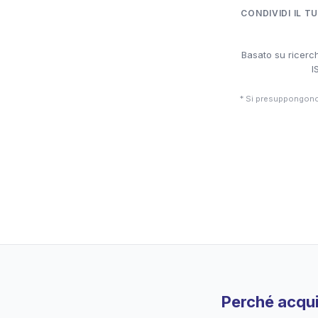
CONDIVIDI IL T
Basato su ricerch
I
* Si presuppongono 
Perché acqui