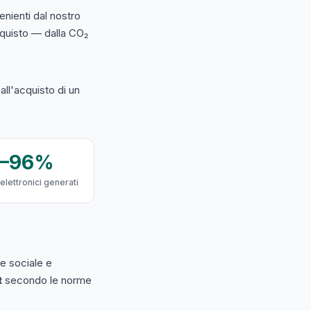
nienti dal nostro
acquisto — dalla CO₂
ll'acquisto di un
9–96%
 elettronici generati
e sociale e
t
secondo le norme