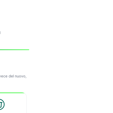
l
nvece del nuovo,