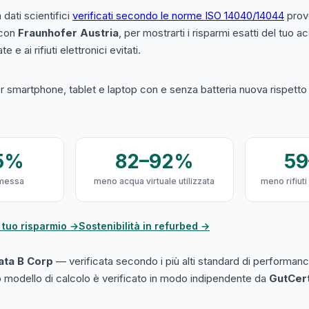
a dati scientifici
verificati secondo le norme ISO 14040/14044
prove
 con
Fraunhofer Austria
, per mostrarti i risparmi esatti del tuo 
e e ai rifiuti elettronici evitati.
 smartphone, tablet e laptop con e senza batteria nuova rispetto a
5%
82–92%
5
messa
meno acqua virtuale utilizzata
meno rifiuti
 tuo risparmio →
Sostenibilità in refurbed →
cata B Corp
— verificata secondo i più alti standard di performanc
ro modello di calcolo è verificato in modo indipendente da
GutCer