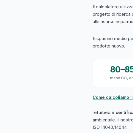
Il calcolatore utilizz
progetto di ricerca
alle risorse risparmiat
Risparmio medio per
prodotto nuovo.
80–8
meno CO₂ e
Come calcoliamo il
refurbed è
certifi
ambientale. Il nost
ISO 14040/14044.