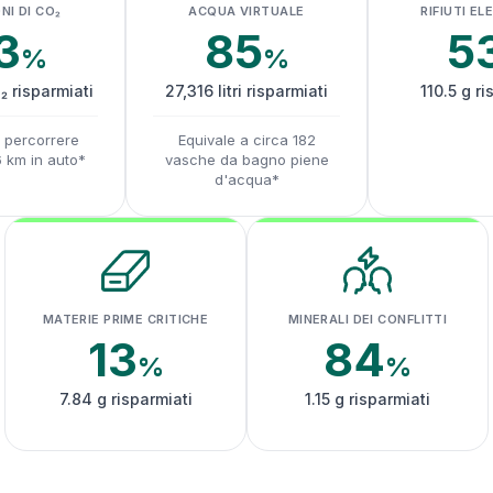
NI DI CO₂
ACQUA VIRTUALE
RIFIUTI EL
3
85
5
%
%
₂ risparmiati
27,316 litri risparmiati
110.5 g ri
a percorrere
Equivale a circa 182
6 km in auto*
vasche da bagno piene
d'acqua*
MATERIE PRIME CRITICHE
MINERALI DEI CONFLITTI
13
84
%
%
7.84 g risparmiati
1.15 g risparmiati