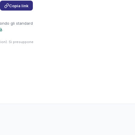
Copia link
condo gli standard
tà
.
tion). Si presuppone