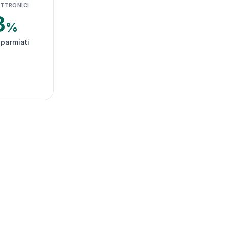
ETTRONICI
3
%
sparmiati