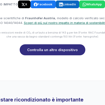
X
Facebook
LinkedIn
WhatsApp
UO IMPATTO
e scientifiche di
Fraunhofer Austria
, modello di calcolo verificato se
SO 14040/14044.
Scopri di più sul nostro impatto in materia di sostenibili
emissioni medie di CO₂ di un'auto a benzina di 143 g per km (Fonte: RAC Founda
che una vasca da bagno standard contenga 150 litri (Fonte: hansgrohe).
Controlla un altro dispositivo
stare ricondizionato è importante