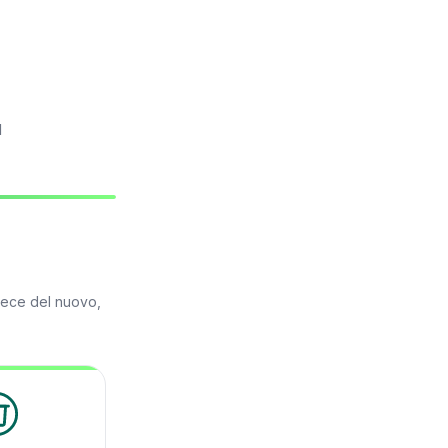
l
vece del nuovo,