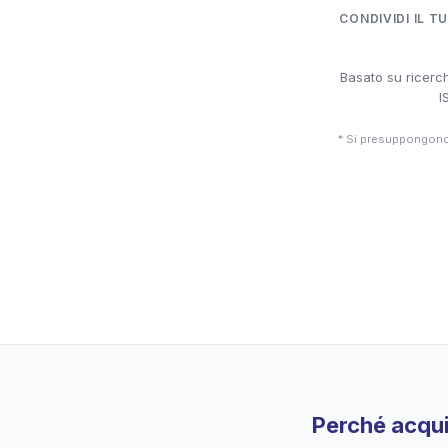
CONDIVIDI IL T
Basato su ricerch
I
* Si presuppongono 
Perché acqui