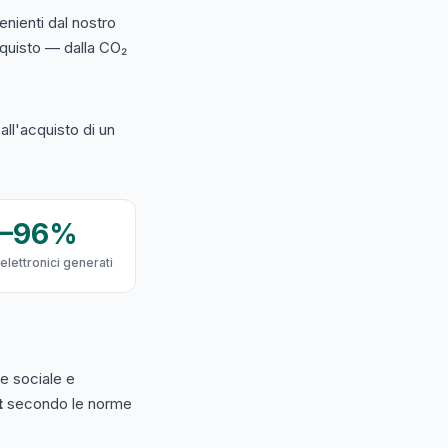
nienti dal nostro
acquisto — dalla CO₂
ll'acquisto di un
9–96%
 elettronici generati
e sociale e
t
secondo le norme