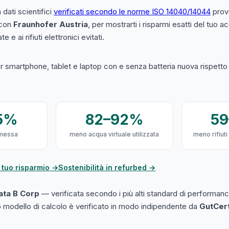
a dati scientifici
verificati secondo le norme ISO 14040/14044
prove
 con
Fraunhofer Austria
, per mostrarti i risparmi esatti del tuo 
e e ai rifiuti elettronici evitati.
 smartphone, tablet e laptop con e senza batteria nuova rispetto a
5%
82–92%
5
messa
meno acqua virtuale utilizzata
meno rifiuti
 tuo risparmio →
Sostenibilità in refurbed →
cata B Corp
— verificata secondo i più alti standard di performanc
ro modello di calcolo è verificato in modo indipendente da
GutCer