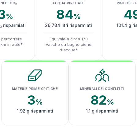
NI DI CO₂
ACQUA VIRTUALE
RIFIUTI EL
3
84
4
%
%
₂ risparmiati
26,734 litri risparmiati
101.4 g ri
a percorrere
Equivale a circa 178
1 km in auto*
vasche da bagno piene
d'acqua*
MATERIE PRIME CRITICHE
MINERALI DEI CONFLITTI
3
82
%
%
1.92 g risparmiati
1.1 g risparmiati