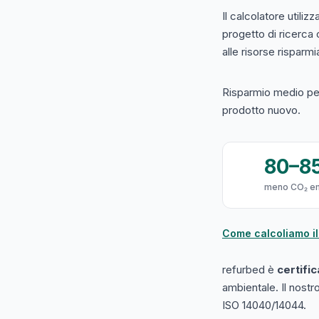
Il calcolatore utilizz
progetto di ricerca
alle risorse risparmiat
Risparmio medio per
prodotto nuovo.
80–8
meno CO₂ e
Come calcoliamo il
refurbed è
certifi
ambientale. Il nost
ISO 14040/14044.