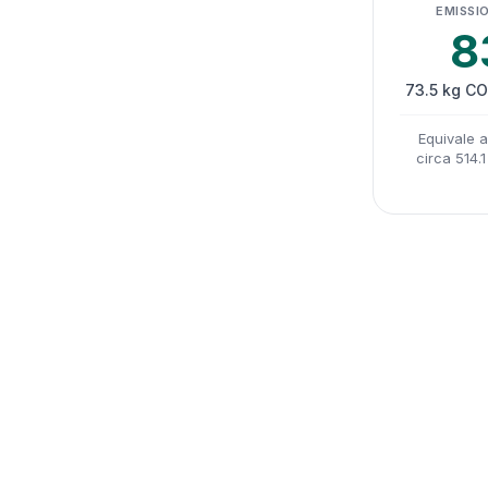
EMISSIO
8
73.5 kg CO
Equivale 
circa 514.