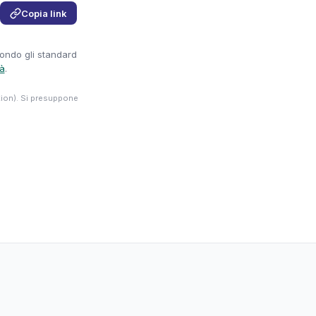
Copia link
condo gli standard
tà
.
tion). Si presuppone