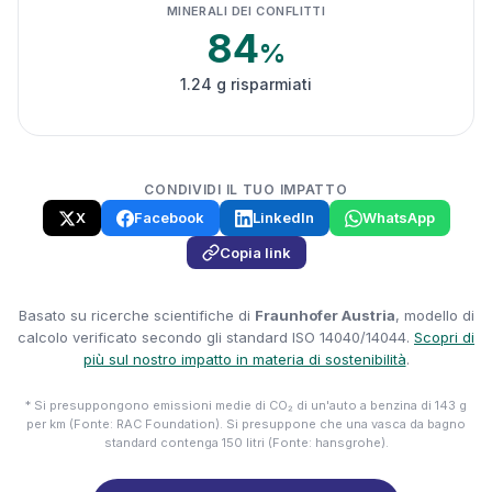
MINERALI DEI CONFLITTI
84
%
1.24 g risparmiati
CONDIVIDI IL TUO IMPATTO
X
Facebook
LinkedIn
WhatsApp
Copia link
Basato su ricerche scientifiche di
Fraunhofer Austria
, modello di
calcolo verificato secondo gli standard ISO 14040/14044.
Scopri di
più sul nostro impatto in materia di sostenibilità
.
* Si presuppongono emissioni medie di CO₂ di un'auto a benzina di 143 g
per km (Fonte: RAC Foundation). Si presuppone che una vasca da bagno
standard contenga 150 litri (Fonte: hansgrohe).