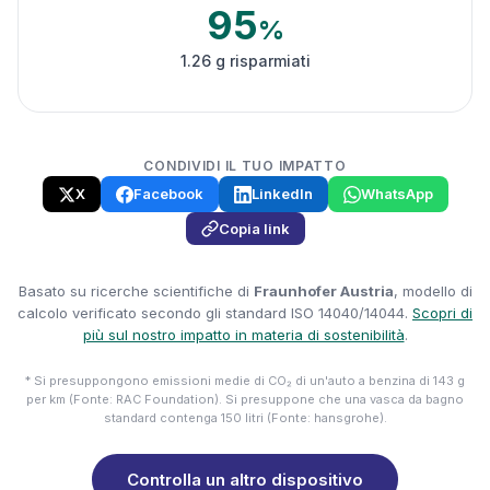
95
%
1.26 g risparmiati
CONDIVIDI IL TUO IMPATTO
X
Facebook
LinkedIn
WhatsApp
Copia link
Basato su ricerche scientifiche di
Fraunhofer Austria
, modello di
calcolo verificato secondo gli standard ISO 14040/14044.
Scopri di
più sul nostro impatto in materia di sostenibilità
.
* Si presuppongono emissioni medie di CO₂ di un'auto a benzina di 143 g
per km (Fonte: RAC Foundation). Si presuppone che una vasca da bagno
standard contenga 150 litri (Fonte: hansgrohe).
Controlla un altro dispositivo