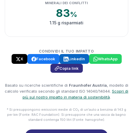
MINERALI DEI CONFLITTI
83
%
1.15 g risparmiati
CONDIVIDI IL TUO IMPATTO
X
Facebook
LinkedIn
WhatsApp
Copia link
Basato su ricerche scientifiche di
Fraunhofer Austria
, modello di
calcolo verificato secondo gli standard ISO 14040/14044.
Scopri di
più sul nostro impatto in materia di sostenibilità
.
* Si presuppongono emissioni medie di CO₂ di un'auto a benzina di 143 g
per km (Fonte: RAC Foundation). Si presuppone che una vasca da bagno
standard contenga 150 litri (Fonte: hansgrohe).