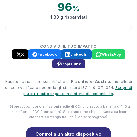
96
%
1.38 g risparmiati
CONDIVIDI IL TUO IMPATTO
X
Facebook
LinkedIn
WhatsApp
Copia link
Basato su ricerche scientifiche di
Fraunhofer Austria
, modello di
calcolo verificato secondo gli standard ISO 14040/14044.
Scopri di
più sul nostro impatto in materia di sostenibilità
.
* Si presuppongono emissioni medie di CO₂ di un'auto a benzina di 143 g
per km (Fonte: RAC Foundation). Si presuppone che una vasca da bagno
standard contenga 150 litri (Fonte: hansgrohe).
Controlla un altro dispositivo