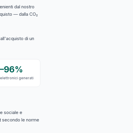
nienti dal nostro
acquisto — dalla CO₂
ll'acquisto di un
9–96%
 elettronici generati
e sociale e
t
secondo le norme