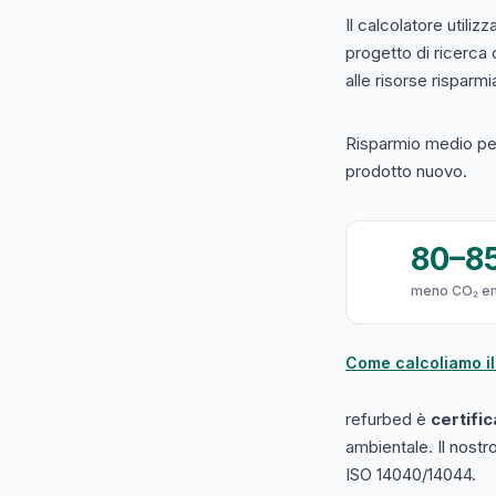
Il calcolatore utilizz
progetto di ricerca
alle risorse risparmiat
Risparmio medio per
prodotto nuovo.
80–8
meno CO₂ e
Come calcoliamo il
refurbed è
certifi
ambientale. Il nost
ISO 14040/14044.