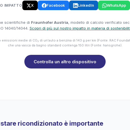
X
Facebook
LinkedIn
WhatsApp
UO IMPATTO
e scientifiche di
Fraunhofer Austria
, modello di calcolo verificato se
SO 14040/14044.
Scopri di più sul nostro impatto in materia di sostenibili
emissioni medie di CO₂ di un'auto a benzina di 143 g per km (Fonte: RAC Founda
che una vasca da bagno standard contenga 150 litri (Fonte: hansgrohe).
Controlla un altro dispositivo
stare ricondizionato è importante