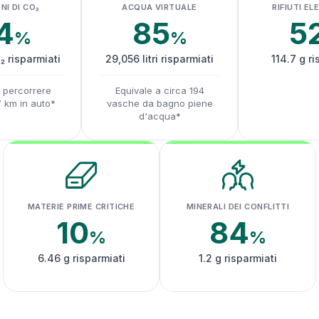
NI DI CO₂
ACQUA VIRTUALE
RIFIUTI EL
4
85
5
%
%
₂ risparmiati
29,056 litri risparmiati
114.7 g ri
a percorrere
Equivale a circa 194
7 km in auto*
vasche da bagno piene
d'acqua*
MATERIE PRIME CRITICHE
MINERALI DEI CONFLITTI
10
84
%
%
6.46 g risparmiati
1.2 g risparmiati