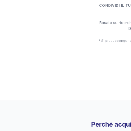
CONDIVIDI IL T
Basato su ricerch
I
* Si presuppongono 
Perché acqui