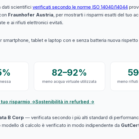
a dati scientifici
verificati secondo le norme ISO 14040/14044
prove
 con
Fraunhofer Austria
, per mostrarti i risparmi esatti del tuo 
e e ai rifiuti elettronici evitati.
 smartphone, tablet e laptop con e senza batteria nuova rispetto a
5%
82–92%
5
messa
meno acqua virtuale utilizzata
meno rifiuti
 tuo risparmio →
Sostenibilità in refurbed →
cata B Corp
— verificata secondo i più alti standard di performanc
ro modello di calcolo è verificato in modo indipendente da
GutCer