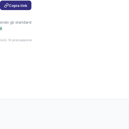
Copia link
condo gli standard
tà
.
tion). Si presuppone