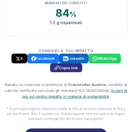
MINERALI DEI CONFLITTI
84
%
1.2 g risparmiati
CONDIVIDI IL TUO IMPATTO
X
Facebook
LinkedIn
WhatsApp
Copia link
Basato su ricerche scientifiche di
Fraunhofer Austria
, modello di
calcolo verificato secondo gli standard ISO 14040/14044.
Scopri di
più sul nostro impatto in materia di sostenibilità
.
* Si presuppongono emissioni medie di CO₂ di un'auto a benzina di 143 g
per km (Fonte: RAC Foundation). Si presuppone che una vasca da bagno
standard contenga 150 litri (Fonte: hansgrohe).