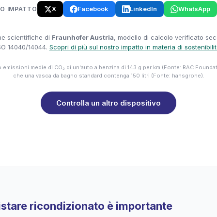
X
Facebook
LinkedIn
WhatsApp
UO IMPATTO
e scientifiche di
Fraunhofer Austria
, modello di calcolo verificato se
SO 14040/14044.
Scopri di più sul nostro impatto in materia di sostenibili
emissioni medie di CO₂ di un'auto a benzina di 143 g per km (Fonte: RAC Founda
che una vasca da bagno standard contenga 150 litri (Fonte: hansgrohe).
Controlla un altro dispositivo
stare ricondizionato è importante