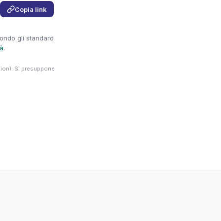
Copia link
condo gli standard
tà
.
tion). Si presuppone