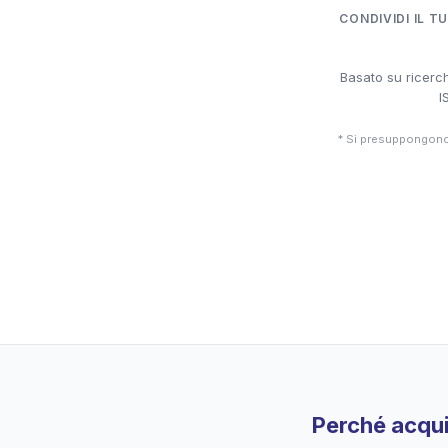
CONDIVIDI IL T
Basato su ricerch
I
* Si presuppongono 
Perché acqui