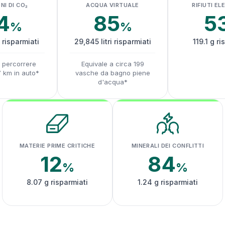
NI DI CO₂
ACQUA VIRTUALE
RIFIUTI EL
4
85
5
%
%
 risparmiati
29,845 litri risparmiati
119.1 g ri
a percorrere
Equivale a circa 199
7 km in auto*
vasche da bagno piene
d'acqua*
MATERIE PRIME CRITICHE
MINERALI DEI CONFLITTI
12
84
%
%
8.07 g risparmiati
1.24 g risparmiati