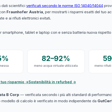
a dati scientifici
verificati secondo le norme ISO 14040/14044
prove
 con
Fraunhofer Austria
, per mostrarti i risparmi esatti del tuo 
e e ai rifiuti elettronici evitati.
 smartphone, tablet e laptop con e senza batteria nuova rispetto a
5%
82–92%
5
messa
meno acqua virtuale utilizzata
meno rifiuti
 tuo risparmio →
Sostenibilità in refurbed →
cata B Corp
— verificata secondo i più alti standard di performanc
ro modello di calcolo è verificato in modo indipendente da
GutCer