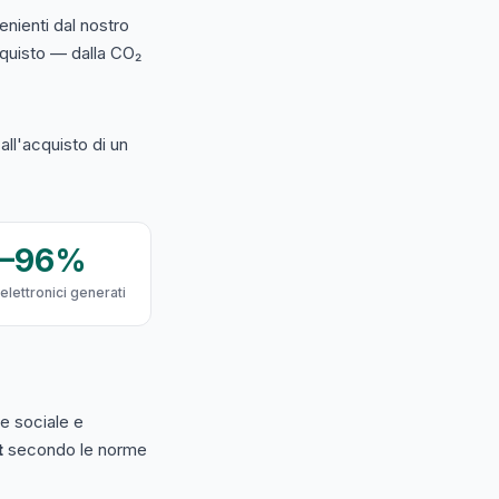
nienti dal nostro
acquisto — dalla CO₂
ll'acquisto di un
9–96%
 elettronici generati
e sociale e
t
secondo le norme