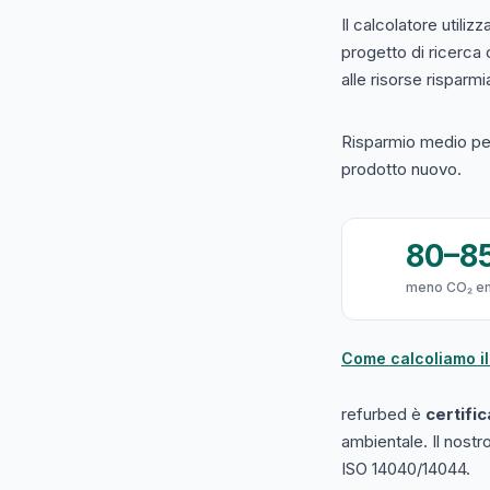
Il calcolatore utilizz
progetto di ricerca
alle risorse risparmiat
Risparmio medio per
prodotto nuovo.
80–8
meno CO₂ e
Come calcoliamo il
refurbed è
certifi
ambientale. Il nost
ISO 14040/14044.