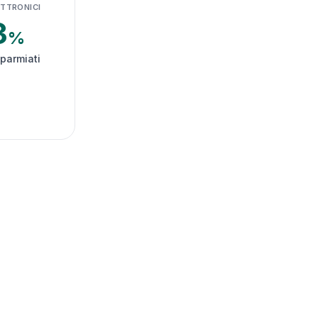
ETTRONICI
3
%
sparmiati