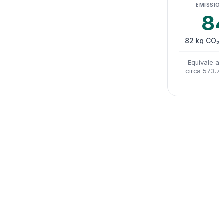
EMISSIO
8
82 kg CO₂
Equivale 
circa 573.