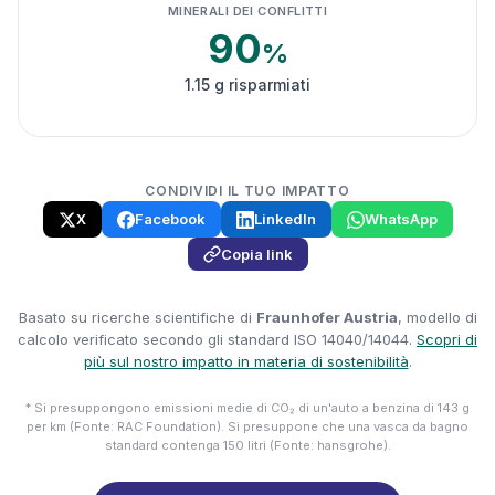
MINERALI DEI CONFLITTI
90
%
1.15 g risparmiati
CONDIVIDI IL TUO IMPATTO
X
Facebook
LinkedIn
WhatsApp
Copia link
Basato su ricerche scientifiche di
Fraunhofer Austria
, modello di
calcolo verificato secondo gli standard ISO 14040/14044.
Scopri di
più sul nostro impatto in materia di sostenibilità
.
* Si presuppongono emissioni medie di CO₂ di un'auto a benzina di 143 g
per km (Fonte: RAC Foundation). Si presuppone che una vasca da bagno
standard contenga 150 litri (Fonte: hansgrohe).