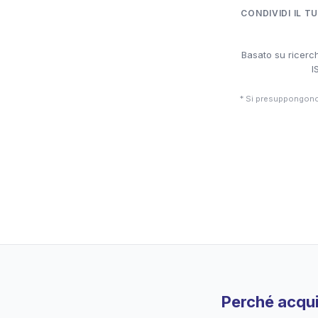
CONDIVIDI IL T
Basato su ricerch
I
* Si presuppongono 
Perché acqui