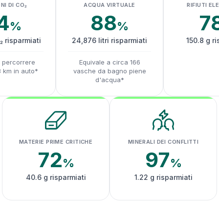
NI DI CO₂
ACQUA VIRTUALE
RIFIUTI EL
4
88
7
%
%
₂ risparmiati
24,876 litri risparmiati
150.8 g ri
a percorrere
Equivale a circa 166
8 km in auto*
vasche da bagno piene
d'acqua*
MATERIE PRIME CRITICHE
MINERALI DEI CONFLITTI
72
97
%
%
40.6 g risparmiati
1.22 g risparmiati