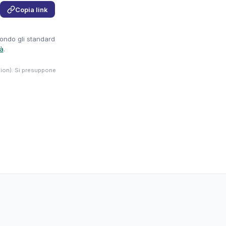
Copia link
condo gli standard
tà
.
tion). Si presuppone