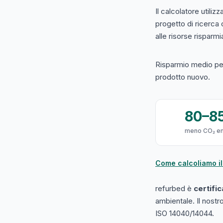
Il calcolatore utilizz
progetto di ricerca
alle risorse risparmiat
Risparmio medio per
prodotto nuovo.
80–8
meno CO₂ e
Come calcoliamo il
refurbed è
certifi
ambientale. Il nost
ISO 14040/14044.