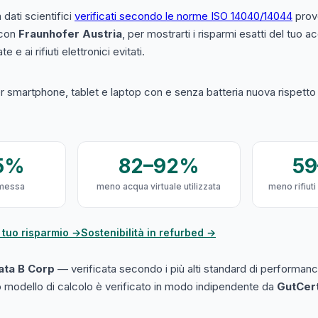
a dati scientifici
verificati secondo le norme ISO 14040/14044
prove
 con
Fraunhofer Austria
, per mostrarti i risparmi esatti del tuo 
e e ai rifiuti elettronici evitati.
 smartphone, tablet e laptop con e senza batteria nuova rispetto a
5%
82–92%
5
messa
meno acqua virtuale utilizzata
meno rifiuti
 tuo risparmio →
Sostenibilità in refurbed →
cata B Corp
— verificata secondo i più alti standard di performanc
ro modello di calcolo è verificato in modo indipendente da
GutCer