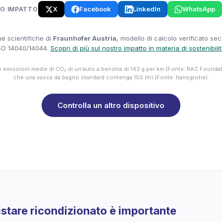
X
Facebook
LinkedIn
WhatsApp
UO IMPATTO
e scientifiche di
Fraunhofer Austria
, modello di calcolo verificato se
SO 14040/14044.
Scopri di più sul nostro impatto in materia di sostenibili
emissioni medie di CO₂ di un'auto a benzina di 143 g per km (Fonte: RAC Founda
che una vasca da bagno standard contenga 150 litri (Fonte: hansgrohe).
Controlla un altro dispositivo
stare ricondizionato è importante