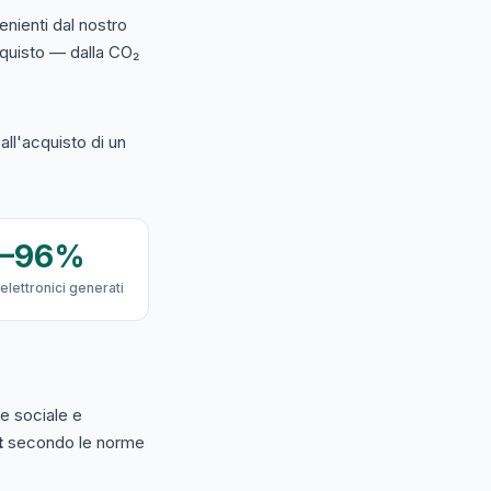
nienti dal nostro
acquisto — dalla CO₂
ll'acquisto di un
9–96%
 elettronici generati
e sociale e
t
secondo le norme