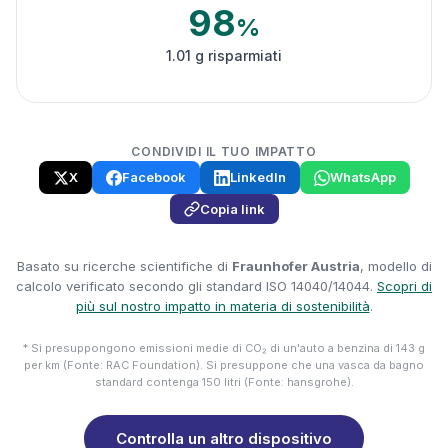
98
%
1.01 g risparmiati
CONDIVIDI IL TUO IMPATTO
X
Facebook
LinkedIn
WhatsApp
Copia link
Basato su ricerche scientifiche di
Fraunhofer Austria
, modello di
calcolo verificato secondo gli standard ISO 14040/14044.
Scopri di
più sul nostro impatto in materia di sostenibilità
.
* Si presuppongono emissioni medie di CO₂ di un'auto a benzina di 143 g
per km (Fonte: RAC Foundation). Si presuppone che una vasca da bagno
standard contenga 150 litri (Fonte: hansgrohe).
Controlla un altro dispositivo