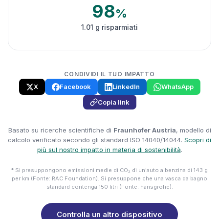
98
%
1.01 g risparmiati
CONDIVIDI IL TUO IMPATTO
X
Facebook
LinkedIn
WhatsApp
Copia link
Basato su ricerche scientifiche di
Fraunhofer Austria
, modello di
calcolo verificato secondo gli standard ISO 14040/14044.
Scopri di
più sul nostro impatto in materia di sostenibilità
.
* Si presuppongono emissioni medie di CO₂ di un'auto a benzina di 143 g
per km (Fonte: RAC Foundation). Si presuppone che una vasca da bagno
standard contenga 150 litri (Fonte: hansgrohe).
Controlla un altro dispositivo