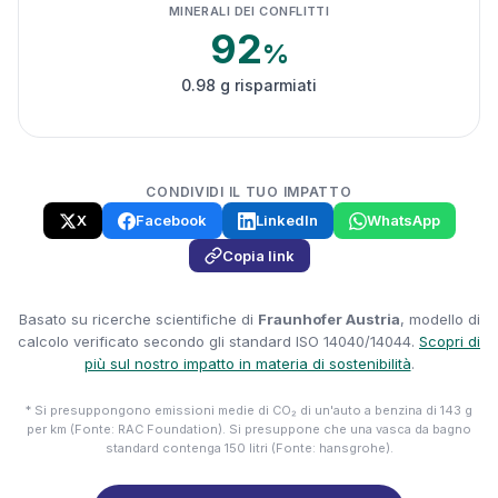
MINERALI DEI CONFLITTI
92
%
0.98 g risparmiati
CONDIVIDI IL TUO IMPATTO
X
Facebook
LinkedIn
WhatsApp
Copia link
Basato su ricerche scientifiche di
Fraunhofer Austria
, modello di
calcolo verificato secondo gli standard ISO 14040/14044.
Scopri di
più sul nostro impatto in materia di sostenibilità
.
* Si presuppongono emissioni medie di CO₂ di un'auto a benzina di 143 g
per km (Fonte: RAC Foundation). Si presuppone che una vasca da bagno
standard contenga 150 litri (Fonte: hansgrohe).