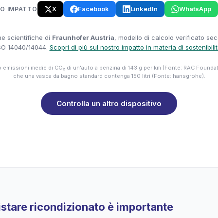
X
Facebook
LinkedIn
WhatsApp
UO IMPATTO
e scientifiche di
Fraunhofer Austria
, modello di calcolo verificato se
SO 14040/14044.
Scopri di più sul nostro impatto in materia di sostenibili
emissioni medie di CO₂ di un'auto a benzina di 143 g per km (Fonte: RAC Founda
che una vasca da bagno standard contenga 150 litri (Fonte: hansgrohe).
Controlla un altro dispositivo
stare ricondizionato è importante