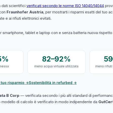
a dati scientifici
verificati secondo le norme ISO 14040/14044
prove
 con
Fraunhofer Austria
, per mostrarti i risparmi esatti del tuo 
e e ai rifiuti elettronici evitati.
 smartphone, tablet e laptop con e senza batteria nuova rispetto a
5%
82–92%
5
messa
meno acqua virtuale utilizzata
meno rifiuti
 tuo risparmio →
Sostenibilità in refurbed →
cata B Corp
— verificata secondo i più alti standard di performanc
ro modello di calcolo è verificato in modo indipendente da
GutCer