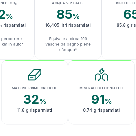
NI DI CO₂
ACQUA VIRTUALE
RIFIUTI EL
2
85
6
%
%
₂ risparmiati
16,405 litri risparmiati
85.8 g ri
a percorrere
Equivale a circa 109
8 km in auto*
vasche da bagno piene
d'acqua*
MATERIE PRIME CRITICHE
MINERALI DEI CONFLITTI
32
91
%
%
11.8 g risparmiati
0.74 g risparmiati