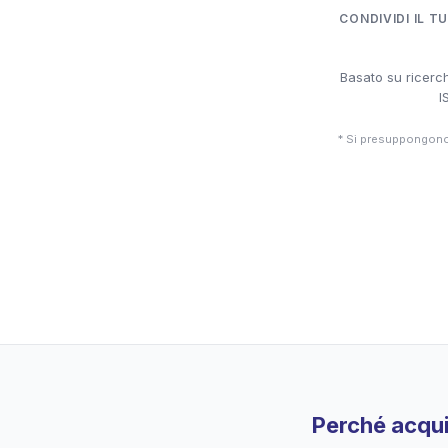
CONDIVIDI IL T
Basato su ricerch
I
* Si presuppongono 
Perché acqui