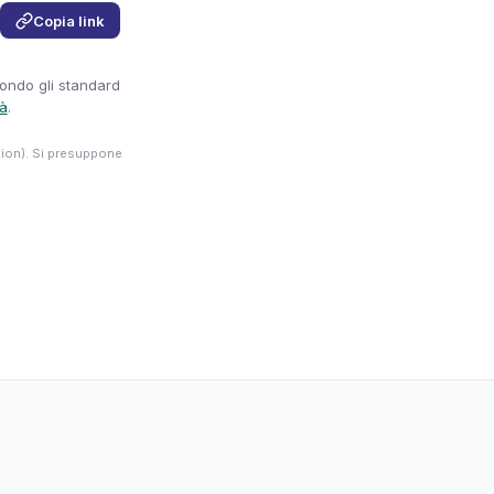
Copia link
condo gli standard
tà
.
tion). Si presuppone