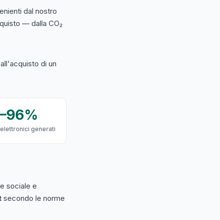
nienti dal nostro
acquisto — dalla CO₂
ll'acquisto di un
9–96%
 elettronici generati
e sociale e
t
secondo le norme