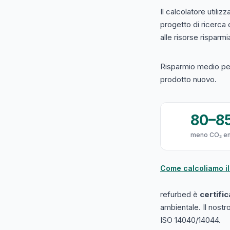
Il calcolatore utilizz
progetto di ricerca
alle risorse risparmiat
Risparmio medio per
prodotto nuovo.
80–8
meno CO₂ e
Come calcoliamo il
refurbed è
certifi
ambientale. Il nost
ISO 14040/14044.