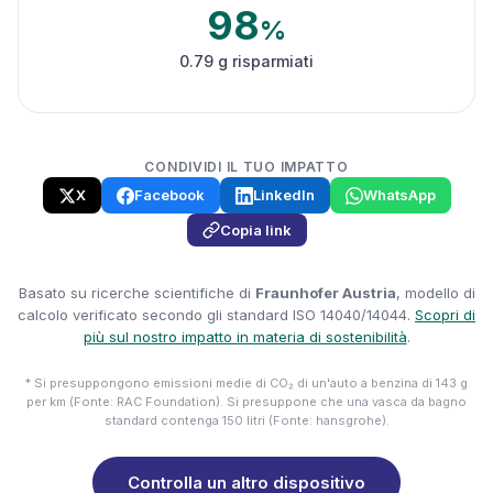
98
%
0.79 g risparmiati
CONDIVIDI IL TUO IMPATTO
X
Facebook
LinkedIn
WhatsApp
Copia link
Basato su ricerche scientifiche di
Fraunhofer Austria
, modello di
calcolo verificato secondo gli standard ISO 14040/14044.
Scopri di
più sul nostro impatto in materia di sostenibilità
.
* Si presuppongono emissioni medie di CO₂ di un'auto a benzina di 143 g
per km (Fonte: RAC Foundation). Si presuppone che una vasca da bagno
standard contenga 150 litri (Fonte: hansgrohe).
Controlla un altro dispositivo