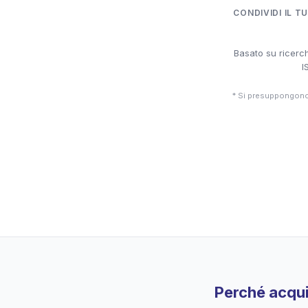
CONDIVIDI IL T
Basato su ricerch
I
* Si presuppongono 
Perché acqui