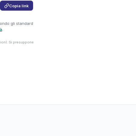
Copia link
condo gli standard
tà
.
tion). Si presuppone