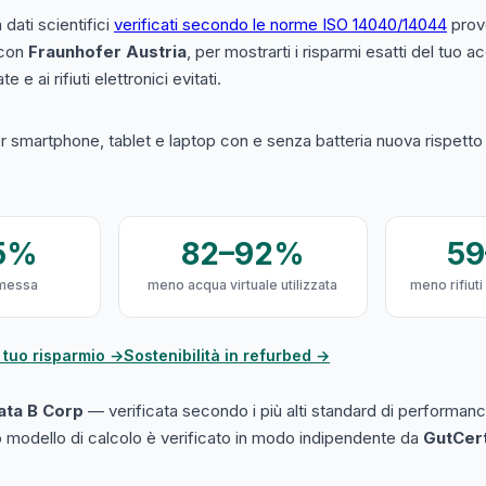
a dati scientifici
verificati secondo le norme ISO 14040/14044
prove
 con
Fraunhofer Austria
, per mostrarti i risparmi esatti del tuo 
e e ai rifiuti elettronici evitati.
 smartphone, tablet e laptop con e senza batteria nuova rispetto a
5%
82–92%
5
messa
meno acqua virtuale utilizzata
meno rifiuti
 tuo risparmio →
Sostenibilità in refurbed →
cata B Corp
— verificata secondo i più alti standard di performanc
ro modello di calcolo è verificato in modo indipendente da
GutCer