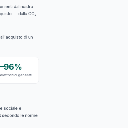
nienti dal nostro
acquisto — dalla CO₂
ll'acquisto di un
9–96%
 elettronici generati
e sociale e
t
secondo le norme