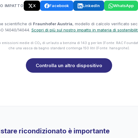
X
Facebook
LinkedIn
WhatsApp
UO IMPATTO
e scientifiche di
Fraunhofer Austria
, modello di calcolo verificato se
SO 14040/14044.
Scopri di più sul nostro impatto in materia di sostenibili
emissioni medie di CO₂ di un'auto a benzina di 143 g per km (Fonte: RAC Founda
che una vasca da bagno standard contenga 150 litri (Fonte: hansgrohe).
Controlla un altro dispositivo
stare ricondizionato è importante