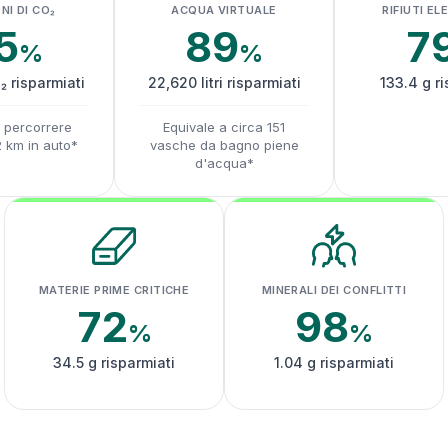
NI DI CO₂
ACQUA VIRTUALE
RIFIUTI EL
5
89
7
%
%
₂ risparmiati
22,620 litri risparmiati
133.4 g ri
a percorrere
Equivale a circa 151
2 km in auto*
vasche da bagno piene
d'acqua*
MATERIE PRIME CRITICHE
MINERALI DEI CONFLITTI
72
98
%
%
34.5 g risparmiati
1.04 g risparmiati