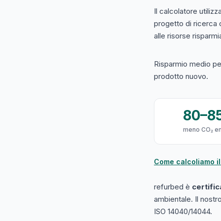
Il calcolatore utilizz
progetto di ricerca
alle risorse risparmiat
Risparmio medio per
prodotto nuovo.
80–8
meno CO₂ e
Come calcoliamo il
refurbed è
certifi
ambientale. Il nost
ISO 14040/14044.