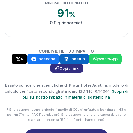
MINERALI DEI CONFLITTI
91
%
0.9 g risparmiati
CONDIVIDI IL TUO IMPATTO
X
Facebook
LinkedIn
WhatsApp
Copia link
Basato su ricerche scientifiche di
Fraunhofer Austria
, modello di
calcolo verificato secondo gli standard ISO 14040/14044.
Scopri di
più sul nostro impatto in materia di sostenibilità
.
* Si presuppongono emissioni medie di CO₂ di un'auto a benzina di 143 g
per km (Fonte: RAC Foundation). Si presuppone che una vasca da bagno
standard contenga 150 litri (Fonte: hansgrohe).