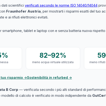
a dati scientifici
verificati secondo le norme ISO 14040/14044
prove
 con
Fraunhofer Austria
, per mostrarti i risparmi esatti del tuo 
e e ai rifiuti elettronici evitati.
 smartphone, tablet e laptop con e senza batteria nuova rispetto a
5%
82–92%
5
messa
meno acqua virtuale utilizzata
meno rifiuti
 tuo risparmio →
Sostenibilità in refurbed →
cata B Corp
— verificata secondo i più alti standard di performanc
ro modello di calcolo è verificato in modo indipendente da
GutCer