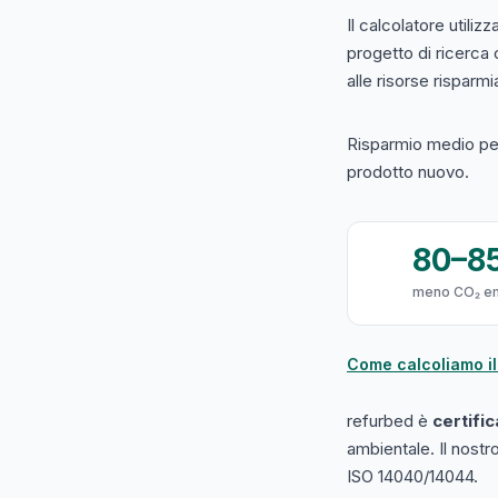
Il calcolatore utilizz
progetto di ricerca
alle risorse risparmiat
Risparmio medio per
prodotto nuovo.
80–8
meno CO₂ e
Come calcoliamo il
refurbed è
certifi
ambientale. Il nost
ISO 14040/14044.