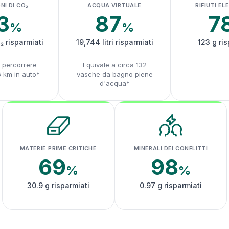
NI DI CO₂
ACQUA VIRTUALE
RIFIUTI EL
3
87
7
%
%
₂ risparmiati
19,744 litri risparmiati
123 g ris
a percorrere
Equivale a circa 132
6 km in auto*
vasche da bagno piene
d'acqua*
MATERIE PRIME CRITICHE
MINERALI DEI CONFLITTI
69
98
%
%
30.9 g risparmiati
0.97 g risparmiati