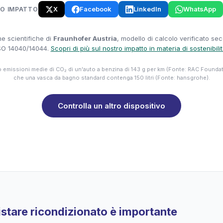
X
Facebook
LinkedIn
WhatsApp
UO IMPATTO
e scientifiche di
Fraunhofer Austria
, modello di calcolo verificato se
SO 14040/14044.
Scopri di più sul nostro impatto in materia di sostenibili
emissioni medie di CO₂ di un'auto a benzina di 143 g per km (Fonte: RAC Founda
che una vasca da bagno standard contenga 150 litri (Fonte: hansgrohe).
Controlla un altro dispositivo
stare ricondizionato è importante