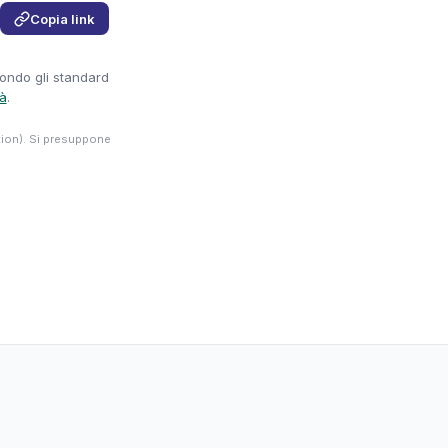
Copia link
condo gli standard
tà
.
tion). Si presuppone