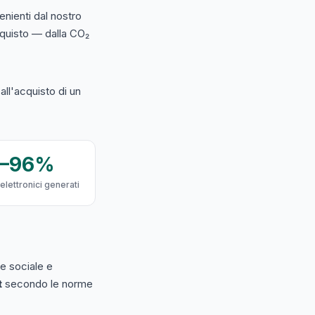
nienti dal nostro
acquisto — dalla CO₂
ll'acquisto di un
9–96%
 elettronici generati
e sociale e
t
secondo le norme