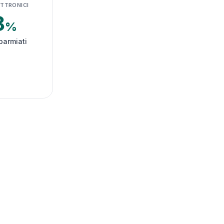
ETTRONICI
8
%
parmiati