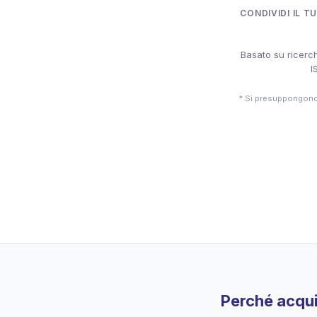
CONDIVIDI IL T
Basato su ricerch
I
* Si presuppongono 
Perché acqui