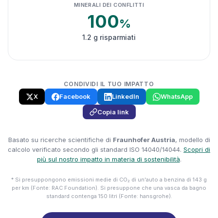
MINERALI DEI CONFLITTI
100
%
1.2 g risparmiati
CONDIVIDI IL TUO IMPATTO
X
Facebook
LinkedIn
WhatsApp
Copia link
Basato su ricerche scientifiche di
Fraunhofer Austria
, modello di
calcolo verificato secondo gli standard ISO 14040/14044.
Scopri di
più sul nostro impatto in materia di sostenibilità
.
* Si presuppongono emissioni medie di CO₂ di un'auto a benzina di 143 g
per km (Fonte: RAC Foundation). Si presuppone che una vasca da bagno
standard contenga 150 litri (Fonte: hansgrohe).