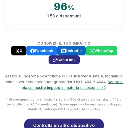
96
%
1.58 g risparmiati
CONDIVIDI IL TUO IMPATTO
X
Facebook
LinkedIn
WhatsApp
Copia link
Basato su ricerche scientifiche di
Fraunhofer Austria
, modello di
calcolo verificato secondo gli standard ISO 14040/14044.
Scopri di
più sul nostro impatto in materia di sostenibilità
.
* Si presuppongono emissioni medie di CO₂ di un'auto a benzina di 143 g
per km (Fonte: RAC Foundation). Si presuppone che una vasca da bagno
standard contenga 150 litri (Fonte: hansgrohe).
Controlla un altro dispositivo