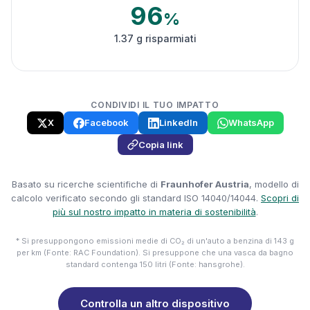
96
%
1.37 g risparmiati
CONDIVIDI IL TUO IMPATTO
X
Facebook
LinkedIn
WhatsApp
Copia link
Basato su ricerche scientifiche di
Fraunhofer Austria
, modello di
calcolo verificato secondo gli standard ISO 14040/14044.
Scopri di
più sul nostro impatto in materia di sostenibilità
.
* Si presuppongono emissioni medie di CO₂ di un'auto a benzina di 143 g
per km (Fonte: RAC Foundation). Si presuppone che una vasca da bagno
standard contenga 150 litri (Fonte: hansgrohe).
Controlla un altro dispositivo