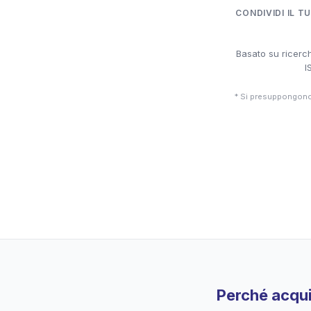
CONDIVIDI IL T
Basato su ricerch
I
* Si presuppongono 
Perché acqui