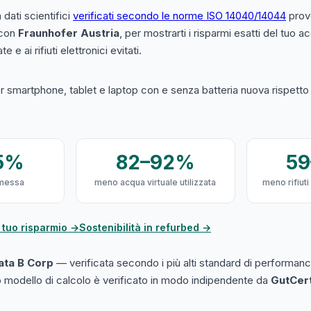
a dati scientifici
verificati secondo le norme ISO 14040/14044
prove
 con
Fraunhofer Austria
, per mostrarti i risparmi esatti del tuo 
e e ai rifiuti elettronici evitati.
 smartphone, tablet e laptop con e senza batteria nuova rispetto a
5%
82–92%
5
messa
meno acqua virtuale utilizzata
meno rifiuti
 tuo risparmio →
Sostenibilità in refurbed →
cata B Corp
— verificata secondo i più alti standard di performanc
ro modello di calcolo è verificato in modo indipendente da
GutCer