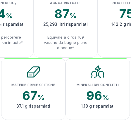
NI DI CO₂
ACQUA VIRTUALE
RIFIUTI EL
4
87
7
%
%
₂ risparmiati
25,293 litri risparmiati
142.2 g ri
a percorrere
Equivale a circa 169
6 km in auto*
vasche da bagno piene
d'acqua*
MATERIE PRIME CRITICHE
MINERALI DEI CONFLITTI
67
96
%
%
37.1 g risparmiati
1.18 g risparmiati