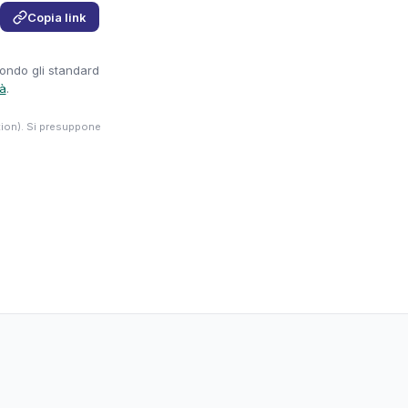
Copia link
condo gli standard
tà
.
tion). Si presuppone