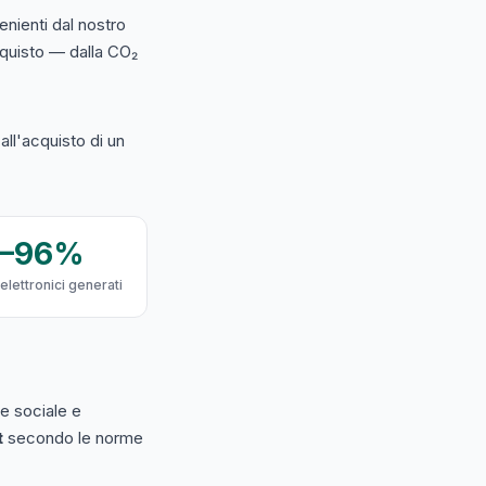
nienti dal nostro
acquisto — dalla CO₂
ll'acquisto di un
9–96%
 elettronici generati
e sociale e
t
secondo le norme