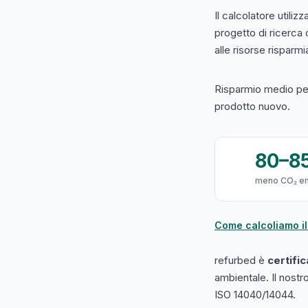
Il calcolatore utilizz
progetto di ricerca
alle risorse risparmiat
Risparmio medio per
prodotto nuovo.
80–8
meno CO₂ e
Come calcoliamo il
refurbed è
certifi
ambientale. Il nost
ISO 14040/14044.