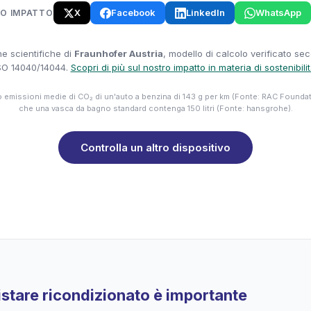
X
Facebook
LinkedIn
WhatsApp
UO IMPATTO
e scientifiche di
Fraunhofer Austria
, modello di calcolo verificato se
SO 14040/14044.
Scopri di più sul nostro impatto in materia di sostenibili
emissioni medie di CO₂ di un'auto a benzina di 143 g per km (Fonte: RAC Founda
che una vasca da bagno standard contenga 150 litri (Fonte: hansgrohe).
Controlla un altro dispositivo
stare ricondizionato è importante