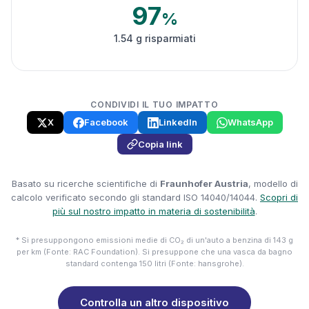
97
%
1.54 g risparmiati
CONDIVIDI IL TUO IMPATTO
X
Facebook
LinkedIn
WhatsApp
Copia link
Basato su ricerche scientifiche di
Fraunhofer Austria
, modello di
calcolo verificato secondo gli standard ISO 14040/14044.
Scopri di
più sul nostro impatto in materia di sostenibilità
.
* Si presuppongono emissioni medie di CO₂ di un'auto a benzina di 143 g
per km (Fonte: RAC Foundation). Si presuppone che una vasca da bagno
standard contenga 150 litri (Fonte: hansgrohe).
Controlla un altro dispositivo