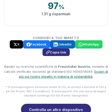
97
%
1.31 g risparmiati
CONDIVIDI IL TUO IMPATTO
X
Facebook
LinkedIn
WhatsApp
Copia link
Basato su ricerche scientifiche di
Fraunhofer Austria
, modello di
calcolo verificato secondo gli standard ISO 14040/14044.
Scopri di
più sul nostro impatto in materia di sostenibilità
.
* Si presuppongono emissioni medie di CO₂ di un'auto a benzina di 143 g
per km (Fonte: RAC Foundation). Si presuppone che una vasca da bagno
standard contenga 150 litri (Fonte: hansgrohe).
Controlla un altro dispositivo